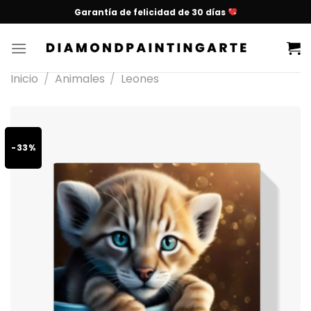
Garantía de felicidad de 30 días
Inicio
/
Animales
/
Leones
-33%