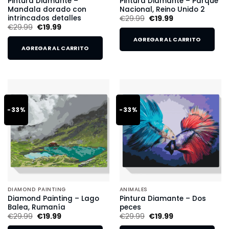
Pintura Diamante –
Pintura Diamante – Parque
Mandala dorado con
Nacional, Reino Unido 2
intrincados detalles
€
29.99
€
19.99
€
29.99
€
19.99
AGREGAR AL CARRITO
AGREGAR AL CARRITO
-33%
-33%
DIAMOND PAINTING
ANIMALES
Diamond Painting – Lago
Pintura Diamante – Dos
Balea, Rumanía
peces
€
29.99
€
19.99
€
29.99
€
19.99