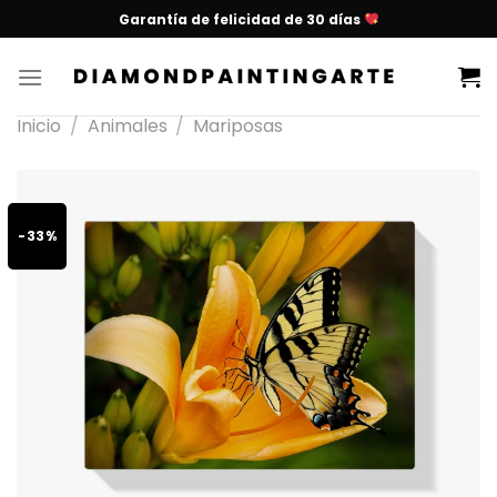
Garantía de felicidad de 30 días
Inicio
/
Animales
/
Mariposas
-33%