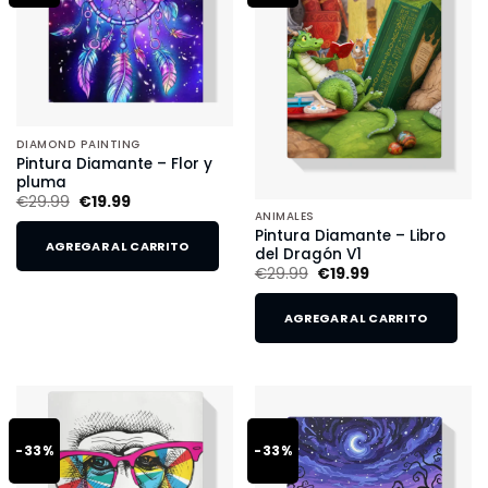
DIAMOND PAINTING
Pintura Diamante – Flor y
pluma
€
29.99
€
19.99
ANIMALES
Pintura Diamante – Libro
AGREGAR AL CARRITO
del Dragón V1
€
29.99
€
19.99
AGREGAR AL CARRITO
-33%
-33%