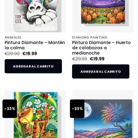
ANIMALES
DIAMOND PAINTING
Pintura Diamante – Mantén
Pintura Diamante – Huerto
la calma
de calabazas a
medianoche
€
29.99
€
19.99
€
29.99
€
19.99
AGREGAR AL CARRITO
AGREGAR AL CARRITO
-33%
-33%