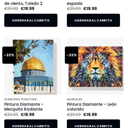
de viento, Toledo 2
espada
€
29.99
€
19.99
€
29.99
€
19.99
AGREGAR AL CARRITO
AGREGAR AL CARRITO
-33%
-33%
DIAMOND PAINTING
ANIMALES
Pintura Diamante –
Pintura Diamante – León
Mezquita Radiante
colorido
€
29.99
€
19.99
€
29.99
€
19.99
AGREGAR AL CARRITO
AGREGAR AL CARRITO