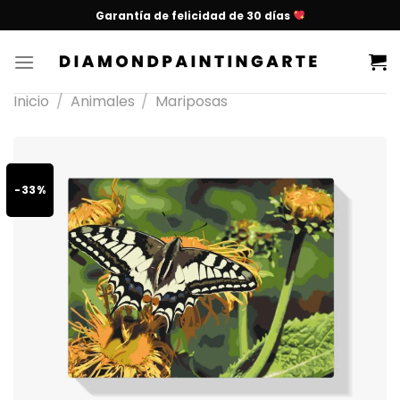
Garantía de felicidad de 30 días
Inicio
/
Animales
/
Mariposas
-33%