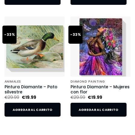
-33%
-33%
ANIMALES
DIAMOND PAINTING
Pintura Diamante – Pato
Pintura Diamante – Mujeres
silvestre
con flor
€
29.99
€
19.99
€
29.99
€
19.99
AGREGAR AL CARRITO
AGREGAR AL CARRITO