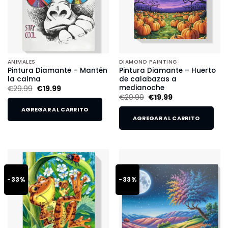
ANIMALES
DIAMOND PAINTING
Pintura Diamante – Mantén
Pintura Diamante – Huerto
la calma
de calabazas a
medianoche
€
29.99
€
19.99
€
29.99
€
19.99
AGREGAR AL CARRITO
AGREGAR AL CARRITO
-33%
-33%