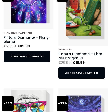
DIAMOND PAINTING
Pintura Diamante – Flor y
pluma
€
29.99
€
19.99
ANIMALES
Pintura Diamante – Libro
AGREGAR AL CARRITO
del Dragón V1
€
29.99
€
19.99
AGREGAR AL CARRITO
-33%
-33%