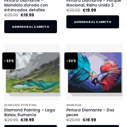
Pintura Diamante –
Pintura Diamante – Parque
Mandala dorado con
Nacional, Reino Unido 2
intrincados detalles
€
29.99
€
19.99
€
29.99
€
19.99
AGREGAR AL CARRITO
AGREGAR AL CARRITO
-33%
-33%
DIAMOND PAINTING
ANIMALES
Diamond Painting – Lago
Pintura Diamante – Dos
Balea, Rumanía
peces
€
29.99
€
19.99
€
29.99
€
19.99