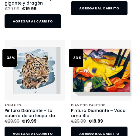
gigante y dragón
€
29.99
€
19.99
AGREGAR AL CARRITO
AGREGAR AL CARRITO
-33%
-33%
ANIMALES
DIAMOND PAINTING
Pintura Diamante – La
Pintura Diamante – Vaca
cabeza de un leopardo
amarilla
€
29.99
€
19.99
€
29.99
€
19.99
AGREGAR AL CARRITO
AGREGAR AL CARRITO