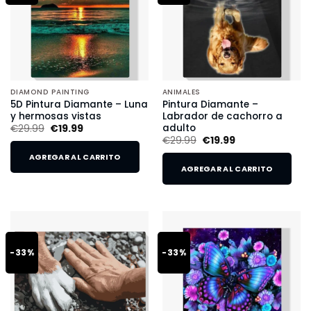
DIAMOND PAINTING
ANIMALES
5D Pintura Diamante – Luna
Pintura Diamante –
y hermosas vistas
Labrador de cachorro a
adulto
€
29.99
€
19.99
€
29.99
€
19.99
AGREGAR AL CARRITO
AGREGAR AL CARRITO
-33%
-33%