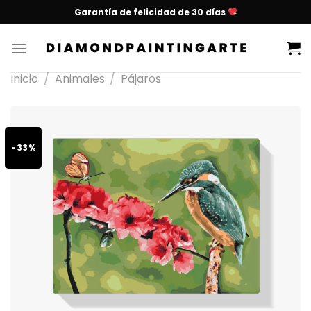
Garantía de felicidad de 30 días
Inicio
/
Animales
/
Pájaros
-33%