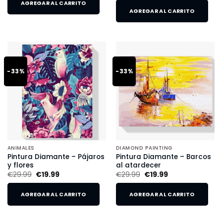
AGREGAR AL CARRITO
AGREGAR AL CARRITO
-33%
-33%
ANIMALES
DIAMOND PAINTING
Pintura Diamante – Pájaros
Pintura Diamante – Barcos
y flores
al atardecer
€
29.99
€
19.99
€
29.99
€
19.99
AGREGAR AL CARRITO
AGREGAR AL CARRITO