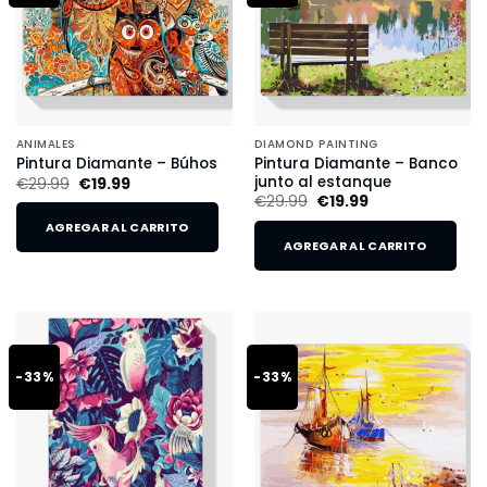
ANIMALES
DIAMOND PAINTING
Pintura Diamante – Banco
Pintura Diamante – Búhos
junto al estanque
€
29.99
€
19.99
€
29.99
€
19.99
AGREGAR AL CARRITO
AGREGAR AL CARRITO
-33%
-33%