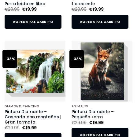
Perro leído en libro
floreciente
€
29.99
€
19.99
€
29.99
€
19.99
AGREGAR AL CARRITO
AGREGAR AL CARRITO
-33%
-33%
DIAMOND PAINTING
ANIMALES
Pintura Diamante –
Pintura Diamante –
Cascada con montañas |
Pequeño zorro
Gran formato
€
29.99
€
19.99
€
29.99
€
19.99
AGREGAR AL CARRITO