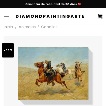
Garantía de felicidad de 30 días
Inicio
/
Animales
/
Caballos
-33%