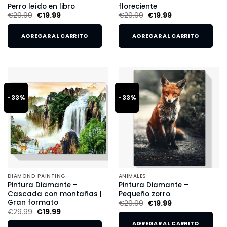
Perro leído en libro
floreciente
€
29.99
€
19.99
€
29.99
€
19.99
AGREGAR AL CARRITO
AGREGAR AL CARRITO
-33%
-33%
DIAMOND PAINTING
ANIMALES
Pintura Diamante –
Pintura Diamante –
Cascada con montañas |
Pequeño zorro
Gran formato
€
29.99
€
19.99
€
29.99
€
19.99
AGREGAR AL CARRITO