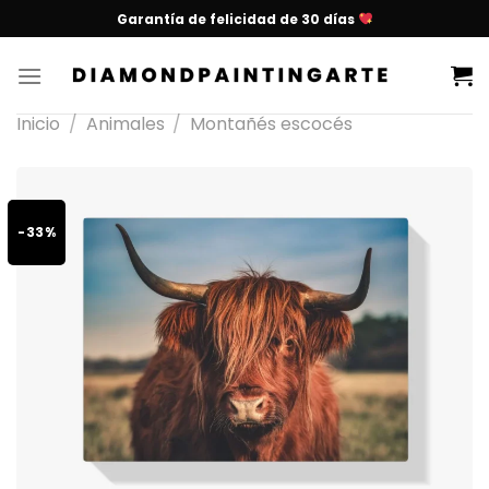
Garantía de felicidad de 30 días
Inicio
/
Animales
/
Montañés escocés
-33%