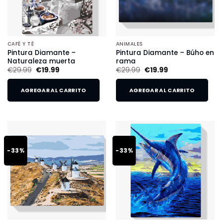
CAFÉ Y TÉ
ANIMALES
Pintura Diamante –
Pintura Diamante – Búho en
Naturaleza muerta
rama
€
29.99
€
19.99
€
29.99
€
19.99
AGREGAR AL CARRITO
AGREGAR AL CARRITO
-33%
-33%