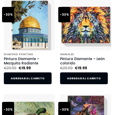
-33%
-33%
DIAMOND PAINTING
ANIMALES
Pintura Diamante –
Pintura Diamante – León
Mezquita Radiante
colorido
€
29.99
€
19.99
€
29.99
€
19.99
AGREGAR AL CARRITO
AGREGAR AL CARRITO
-33%
-33%