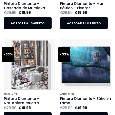
Pintura Diamante –
Pintura Diamante – Mar
Cascada de Mumlava
Báltico – Piedras
€
29.99
€
19.99
€
29.99
€
19.99
AGREGAR AL CARRITO
AGREGAR AL CARRITO
-33%
-33%
CAFÉ Y TÉ
ANIMALES
Pintura Diamante –
Pintura Diamante – Búho en
Naturaleza muerta
rama
€
29.99
€
19.99
€
29.99
€
19.99