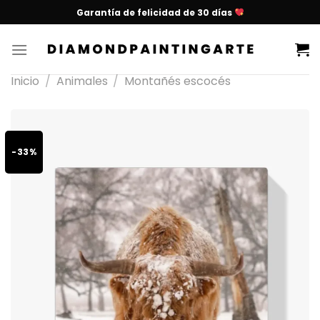
Garantía de felicidad de 30 días
Inicio
/
Animales
/
Montañés escocés
-33%