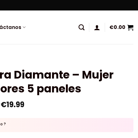
áctanos
€
0.00
ura Diamante – Mujer
lores 5 paneles
€
19.99
to ?