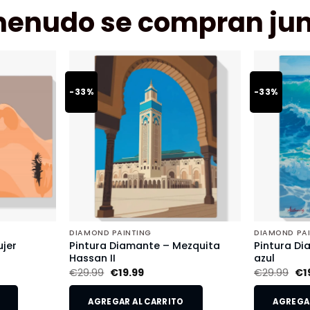
menudo se compran jun
-33%
-33%
DIAMOND PAINTING
DIAMOND PA
jer
Pintura Diamante – Mezquita
Pintura Di
Hassan II
azul
€
29.99
€
19.99
€
29.99
€
1
AGREGAR AL CARRITO
AGREGAR