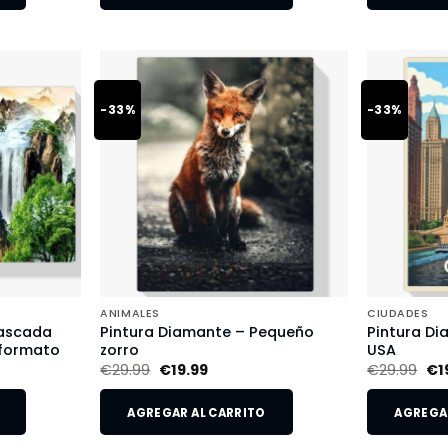
-33%
-33%
ANIMALES
CIUDADES
Cascada
Pintura Diamante – Pequeño
Pintura Di
 formato
zorro
USA
€
29.99
€
19.99
€
29.99
€
1
AGREGAR AL CARRITO
AGREGAR