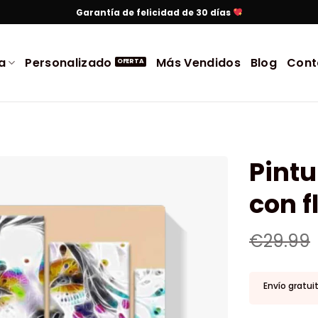
Garantía de felicidad de 30 días
a
Personalizado
Más Vendidos
Blog
Cont
Pint
con f
€
29.99
Envío gratui