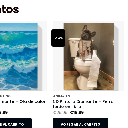
tos
-33%
INTING
ANIMALES
amante – Ola de calor
5D Pintura Diamante – Perro
leído en libro
9.99
€
29.99
€
19.99
 AL CARRITO
AGREGAR AL CARRITO