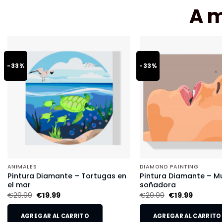
A 
-33%
-33%
ANIMALES
DIAMOND PAINTING
Pintura Diamante – Tortugas en
Pintura Diamante – Mu
el mar
soñadora
€
29.99
€
19.99
€
29.99
€
19.99
AGREGAR AL CARRITO
AGREGAR AL CARRITO