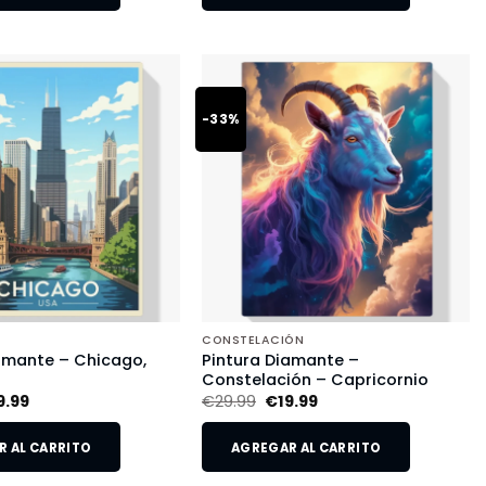
-33%
CONSTELACIÓN
amante – Chicago,
Pintura Diamante –
Constelación – Capricornio
9.99
€
29.99
€
19.99
 AL CARRITO
AGREGAR AL CARRITO