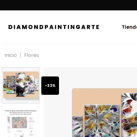
Tiend
Inicio
/
Flores
-33%