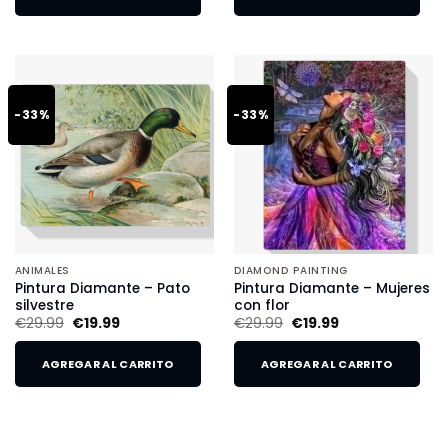
-33%
-33%
ANIMALES
DIAMOND PAINTING
Pintura Diamante – Pato
Pintura Diamante – Mujeres
silvestre
con flor
€
29.99
€
19.99
€
29.99
€
19.99
AGREGAR AL CARRITO
AGREGAR AL CARRITO