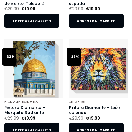
de viento, Toledo 2
espada
€
29.99
€
19.99
€
29.99
€
19.99
AGREGAR AL CARRITO
AGREGAR AL CARRITO
-33%
-33%
DIAMOND PAINTING
ANIMALES
Pintura Diamante –
Pintura Diamante – León
Mezquita Radiante
colorido
€
29.99
€
19.99
€
29.99
€
19.99
AGREGAR AL CARRITO
AGREGAR AL CARRITO