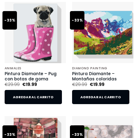
-33%
-33%
ANIMALES
DIAMOND PAINTING
Pintura Diamante – Pug
Pintura Diamante –
con botas de goma
Montañas coloridas
€
29.99
€
19.99
€
29.99
€
19.99
AGREGAR AL CARRITO
AGREGAR AL CARRITO
-33%
-33%