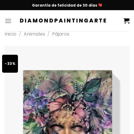
Garantía de felicidad de 30 días
Inicio
/
Animales
/
Pájaros
-33%