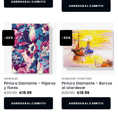
AGREGAR AL CARRITO
AGREGAR AL CARRITO
-33%
-33%
ANIMALES
DIAMOND PAINTING
Pintura Diamante – Pájaros
Pintura Diamante – Barcos
y flores
al atardecer
€
29.99
€
19.99
€
29.99
€
19.99
AGREGAR AL CARRITO
AGREGAR AL CARRITO