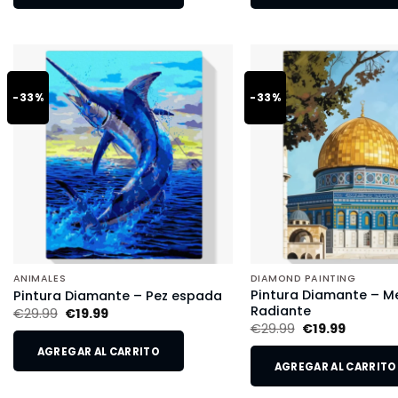
-33%
-33%
ANIMALES
DIAMOND PAINTING
Pintura Diamante – M
Pintura Diamante – Pez espada
Radiante
€
29.99
€
19.99
€
29.99
€
19.99
AGREGAR AL CARRITO
AGREGAR AL CARRITO