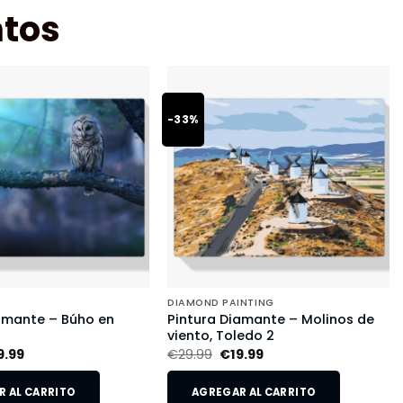
tos
-33%
DIAMOND PAINTING
amante – Búho en
Pintura Diamante – Molinos de
viento, Toledo 2
9.99
€
29.99
€
19.99
 AL CARRITO
AGREGAR AL CARRITO