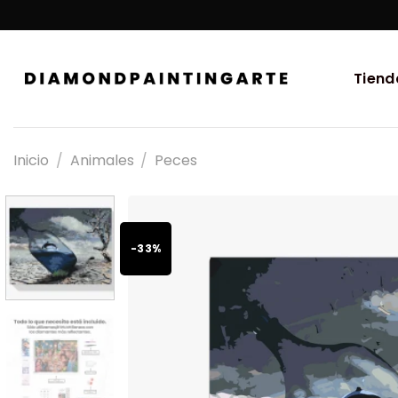
Tiend
Inicio
/
Animales
/
Peces
-33%