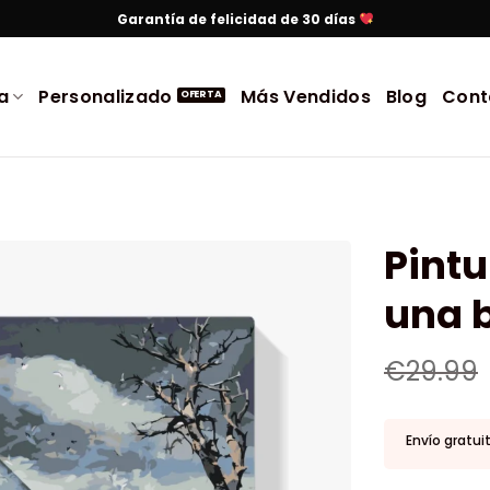
Garantía de felicidad de 30 días
a
Personalizado
Más Vendidos
Blog
Cont
Pintu
una b
€
29.99
Envío gratui