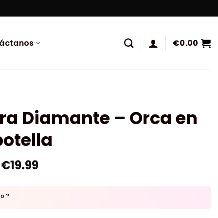
áctanos
€
0.00
ra Diamante – Orca en
otella
€
19.99
to ?