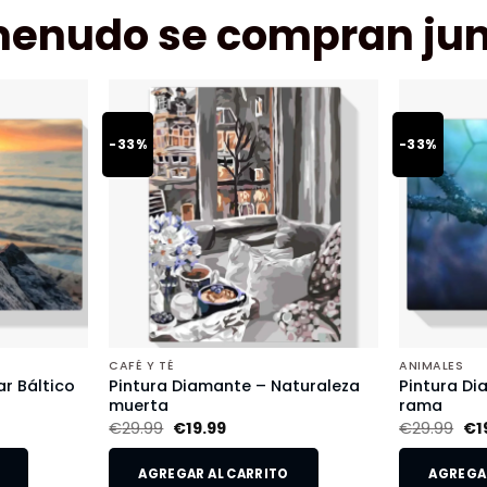
menudo se compran jun
-33%
-33%
CAFÉ Y TÉ
ANIMALES
r Báltico
Pintura Diamante – Naturaleza
Pintura Di
muerta
rama
€
29.99
€
19.99
€
29.99
€
1
AGREGAR AL CARRITO
AGREGAR