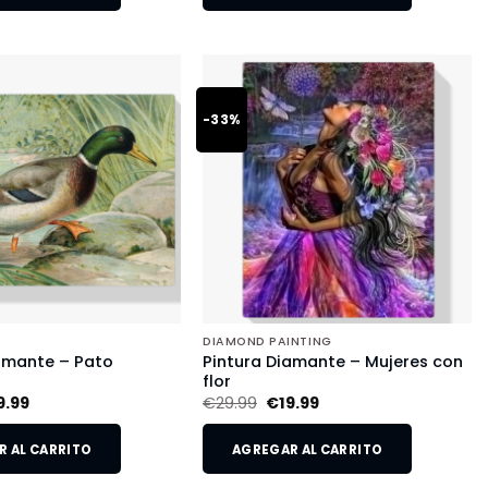
-33%
DIAMOND PAINTING
amante – Pato
Pintura Diamante – Mujeres con
flor
9.99
€
29.99
€
19.99
 AL CARRITO
AGREGAR AL CARRITO