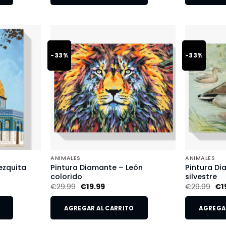
-33%
-33%
ANIMALES
ANIMALES
ezquita
Pintura Diamante – León
Pintura Di
colorido
silvestre
€
29.99
€
19.99
€
29.99
€
1
AGREGAR AL CARRITO
AGREGAR