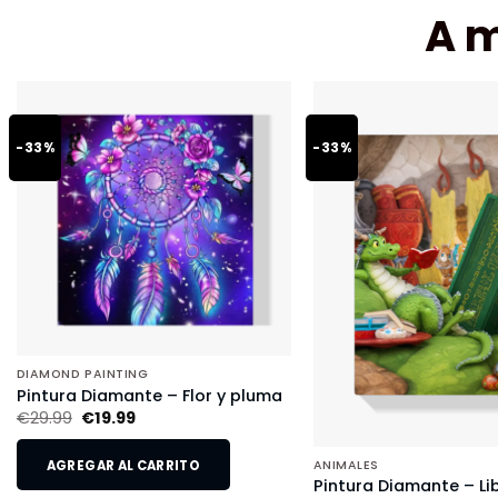
A 
-33%
-33%
DIAMOND PAINTING
Pintura Diamante – Flor y pluma
€
29.99
€
19.99
AGREGAR AL CARRITO
ANIMALES
Pintura Diamante – Li