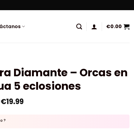
áctanos
€
0.00
ura Diamante – Orcas en
ua 5 eclosiones
€
19.99
to ?