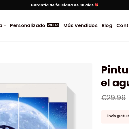
Garantía de felicidad de 30 días
a
Personalizado
Más Vendidos
Blog
Cont
Pint
el ag
€
29.99
Envío gratui