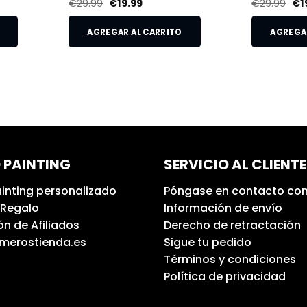
€
29.99
€
19.99
€
29.99
€
1
AGREGAR AL CARRITO
AGREGAR
 PAINTING
SERVICIO AL CLIENTE
inting personalizado
Póngase en contacto con
 Regalo
Información de envío
n de Afiliados
Derecho de retractación
umerostienda.es
Sigue tu pedido
Términos y condiciones
Política de privacidad