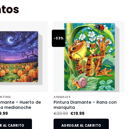
tos
-33%
INTING
ANIMALES
amante – Huerto de
Pintura Diamante – Rana con
 a medianoche
mariquita
9.99
€
29.99
€
19.99
 AL CARRITO
AGREGAR AL CARRITO