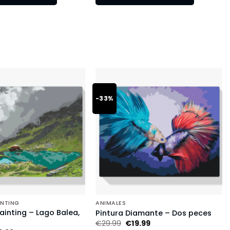
-33%
INTING
ANIMALES
inting – Lago Balea,
Pintura Diamante – Dos peces
€
29.99
€
19.99