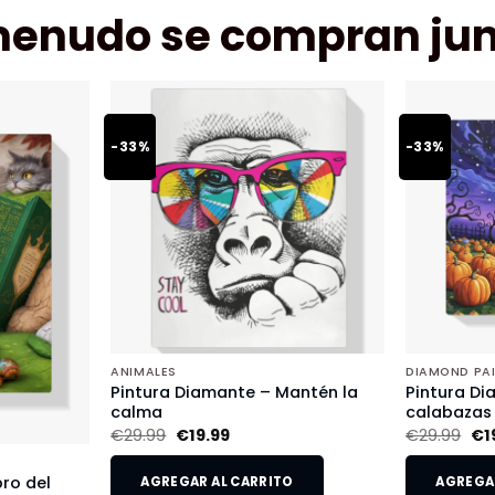
menudo se compran jun
-33%
-33%
ANIMALES
DIAMOND PA
Pintura Diamante – Mantén la
Pintura Di
calma
calabazas
€
29.99
€
19.99
€
29.99
€
1
bro del
AGREGAR AL CARRITO
AGREGAR