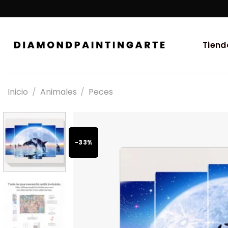
Tiend
Inicio
/
Animales
/
Peces
-33%