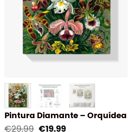
Pintura Diamante – Orquídea
€
29.99
€
19.99