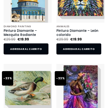
DIAMOND PAINTING
ANIMALES
Pintura Diamante –
Pintura Diamante – León
Mezquita Radiante
colorido
€
29.99
€
19.99
€
29.99
€
19.99
AGREGAR AL CARRITO
AGREGAR AL CARRITO
-33%
-33%