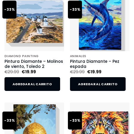
-33%
-33%
DIAMOND PAINTING
ANIMALES
Pintura Diamante – Molinos
Pintura Diamante – Pez
de viento, Toledo 2
espada
€
29.99
€
19.99
€
29.99
€
19.99
AGREGAR AL CARRITO
AGREGAR AL CARRITO
-33%
-33%