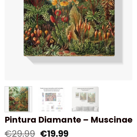
Pintura Diamante – Muscinae
€
29.99
€
19.99