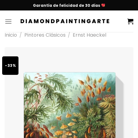
Garantía de felicidad de 30 días
Inicio
/
Pintores Clásicos
/
Ernst Haeckel
-33%