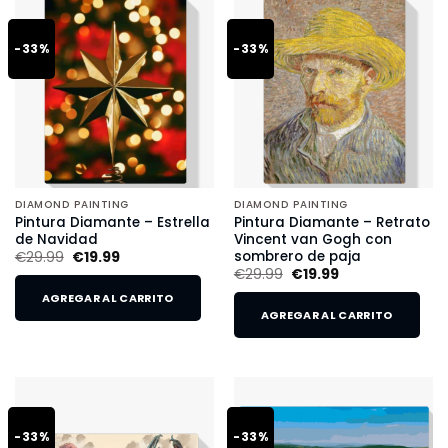
-33%
-33%
DIAMOND PAINTING
DIAMOND PAINTING
Pintura Diamante – Estrella
Pintura Diamante – Retrato
de Navidad
Vincent van Gogh con
sombrero de paja
€
29.99
€
19.99
€
29.99
€
19.99
AGREGAR AL CARRITO
AGREGAR AL CARRITO
-33%
-33%