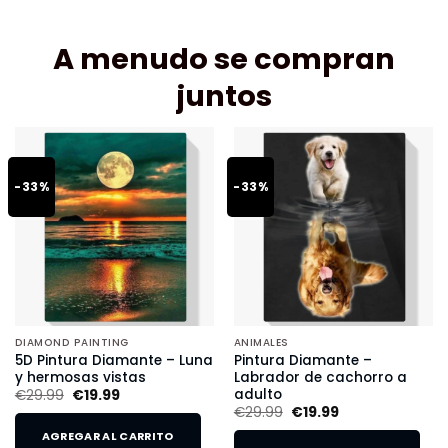
A menudo se compran
juntos
-33%
-33%
DIAMOND PAINTING
ANIMALES
5D Pintura Diamante – Luna
Pintura Diamante –
y hermosas vistas
Labrador de cachorro a
adulto
€
29.99
€
19.99
€
29.99
€
19.99
AGREGAR AL CARRITO