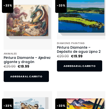
-33%
-33%
DIAMOND PAINTING
Pintura Diamante –
Depósito de agua Lipno 2
ANIMALES
€
29.99
€
19.99
Pintura Diamante – Ajedrez
gigante y dragón
€
29.99
€
19.99
AGREGAR AL CARRITO
AGREGAR AL CARRITO
-33%
-33%