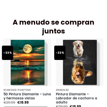
A menudo se compran
juntos
-33%
-33%
DIAMOND PAINTING
ANIMALES
5D Pintura Diamante – Luna
Pintura Diamante –
y hermosas vistas
Labrador de cachorro a
adulto
€
29.99
€
19.99
€
29.99
€
19.99