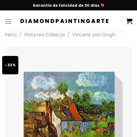
Garantía de felicidad de 30 días
Inicio
/
Pintores Clásicos
/
Vincent van Gogh
-33%