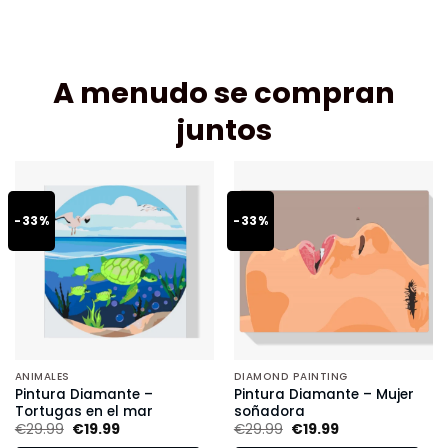
A menudo se compran
juntos
-33%
-33%
ANIMALES
DIAMOND PAINTING
Pintura Diamante –
Pintura Diamante – Mujer
Tortugas en el mar
soñadora
€
29.99
€
19.99
€
29.99
€
19.99