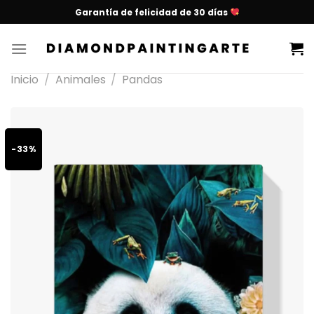
Garantía de felicidad de 30 días
Inicio
/
Animales
/
Pandas
-33%