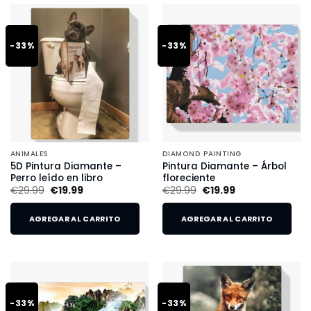
-33%
-33%
ANIMALES
DIAMOND PAINTING
5D Pintura Diamante –
Pintura Diamante – Árbol
Perro leído en libro
floreciente
€
29.99
€
19.99
€
29.99
€
19.99
AGREGAR AL CARRITO
AGREGAR AL CARRITO
-33%
-33%