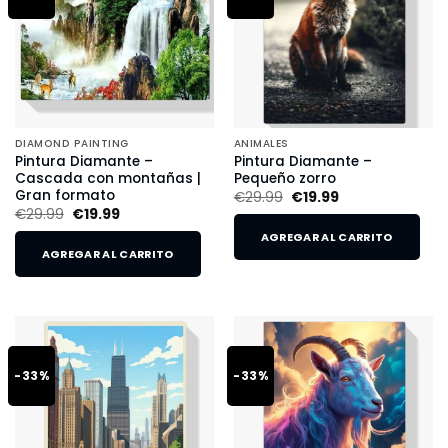
DIAMOND PAINTING
ANIMALES
Pintura Diamante –
Pintura Diamante –
Cascada con montañas |
Pequeño zorro
Gran formato
€
29.99
€
19.99
€
29.99
€
19.99
AGREGAR AL CARRITO
AGREGAR AL CARRITO
-33%
-33%