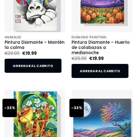
ANIMALES
DIAMOND PAINTING
Pintura Diamante – Mantén
Pintura Diamante – Huerto
la calma
de calabazas a
medianoche
€
29.99
€
19.99
€
29.99
€
19.99
AGREGAR AL CARRITO
AGREGAR AL CARRITO
-33%
-33%