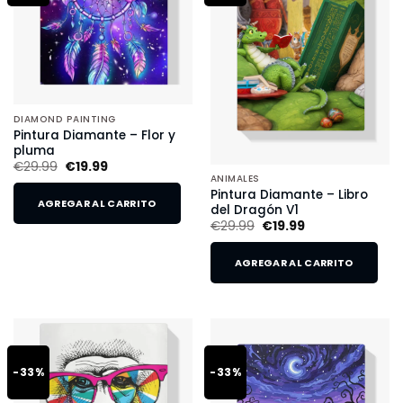
DIAMOND PAINTING
Pintura Diamante – Flor y
pluma
€
29.99
€
19.99
ANIMALES
Pintura Diamante – Libro
AGREGAR AL CARRITO
del Dragón V1
€
29.99
€
19.99
AGREGAR AL CARRITO
-33%
-33%