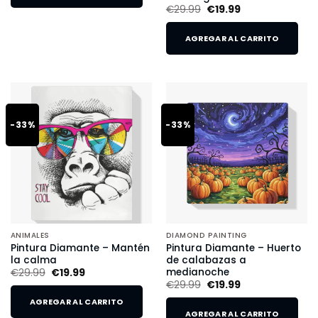
€
29.99
€
19.99
AGREGAR AL CARRITO
-33%
-33%
ANIMALES
DIAMOND PAINTING
Pintura Diamante – Mantén
Pintura Diamante – Huerto
la calma
de calabazas a
medianoche
€
29.99
€
19.99
€
29.99
€
19.99
AGREGAR AL CARRITO
AGREGAR AL CARRITO