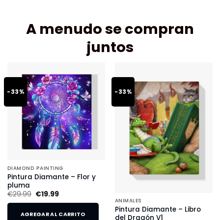
A menudo se compran
juntos
-33%
-33%
DIAMOND PAINTING
Pintura Diamante – Flor y
pluma
€
29.99
€
19.99
ANIMALES
Pintura Diamante – Libro
AGREGAR AL CARRITO
del Dragón V1