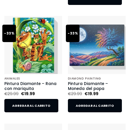
-33%
-33%
ANIMALES
DIAMOND PAINTING
Pintura Diamante – Rana
Pintura Diamante –
con mariquita
Moneda del papa
€
29.99
€
19.99
€
29.99
€
19.99
AGREGAR AL CARRITO
AGREGAR AL CARRITO