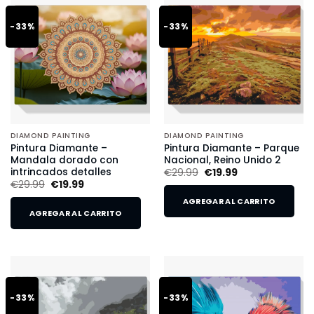
-33%
-33%
DIAMOND PAINTING
DIAMOND PAINTING
Pintura Diamante –
Pintura Diamante – Parque
Mandala dorado con
Nacional, Reino Unido 2
intrincados detalles
€
29.99
€
19.99
€
29.99
€
19.99
AGREGAR AL CARRITO
AGREGAR AL CARRITO
-33%
-33%