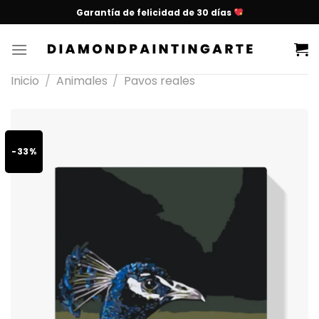
Garantía de felicidad de 30 días
Inicio
/
Animales
/
Pavos reales
-33%