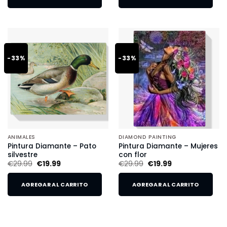
-33%
-33%
ANIMALES
DIAMOND PAINTING
Pintura Diamante – Pato
Pintura Diamante – Mujeres
silvestre
con flor
€
29.99
€
19.99
€
29.99
€
19.99
AGREGAR AL CARRITO
AGREGAR AL CARRITO