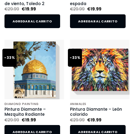
de viento, Toledo 2
espada
€
29.99
€
19.99
€
29.99
€
19.99
AGREGAR AL CARRITO
AGREGAR AL CARRITO
-33%
-33%
DIAMOND PAINTING
ANIMALES
Pintura Diamante –
Pintura Diamante – León
Mezquita Radiante
colorido
€
29.99
€
19.99
€
29.99
€
19.99
AGREGAR AL CARRITO
AGREGAR AL CARRITO