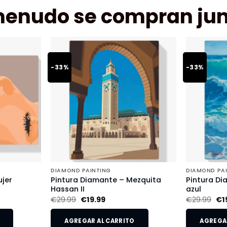
menudo se compran jun
-33%
-33%
DIAMOND PAINTING
DIAMOND PA
jer
Pintura Diamante – Mezquita
Pintura Di
Hassan II
azul
€
29.99
€
19.99
€
29.99
€
1
AGREGAR AL CARRITO
AGREGAR