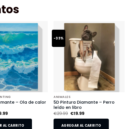
tos
-33%
INTING
ANIMALES
amante – Ola de calor
5D Pintura Diamante – Perro
leído en libro
9.99
€
29.99
€
19.99
 AL CARRITO
AGREGAR AL CARRITO