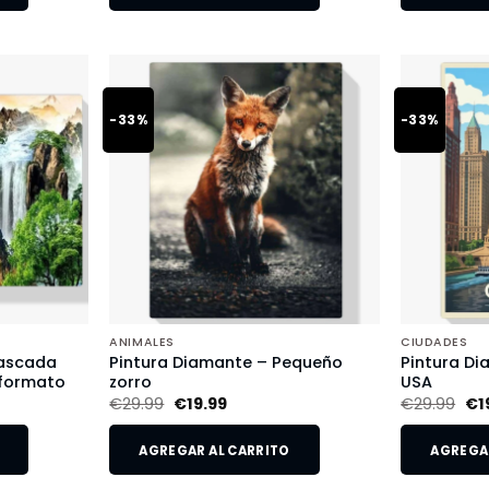
-33%
-33%
ANIMALES
CIUDADES
Cascada
Pintura Diamante – Pequeño
Pintura Di
 formato
zorro
USA
€
29.99
€
19.99
€
29.99
€
1
AGREGAR AL CARRITO
AGREGAR