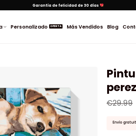
Garantía de felicidad de 30 días
a
Personalizado
Más Vendidos
Blog
Cont
Pintu
pere
€
29.99
Envío gratui