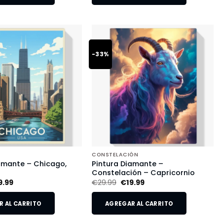
-33%
CONSTELACIÓN
amante – Chicago,
Pintura Diamante –
Constelación – Capricornio
9.99
€
29.99
€
19.99
 AL CARRITO
AGREGAR AL CARRITO