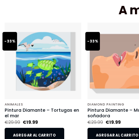
A 
-33%
-33%
ANIMALES
DIAMOND PAINTING
Pintura Diamante – Tortugas en
Pintura Diamante – Mu
el mar
soñadora
€
29.99
€
19.99
€
29.99
€
19.99
AGREGAR AL CARRITO
AGREGAR AL CARRITO