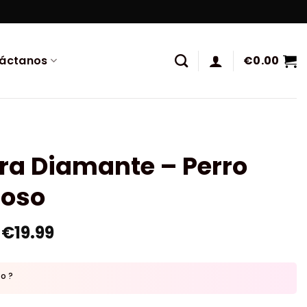
áctanos
€
0.00
ra Diamante – Perro
zoso
€
19.99
to ?