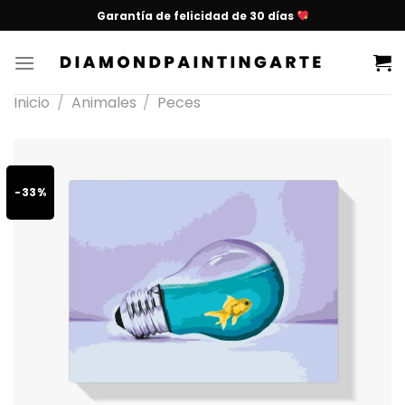
Garantía de felicidad de 30 días
Inicio
/
Animales
/
Peces
-33%