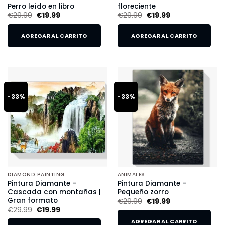
Perro leído en libro
floreciente
€
29.99
€
19.99
€
29.99
€
19.99
AGREGAR AL CARRITO
AGREGAR AL CARRITO
-33%
-33%
DIAMOND PAINTING
ANIMALES
Pintura Diamante –
Pintura Diamante –
Cascada con montañas |
Pequeño zorro
Gran formato
€
29.99
€
19.99
€
29.99
€
19.99
AGREGAR AL CARRITO