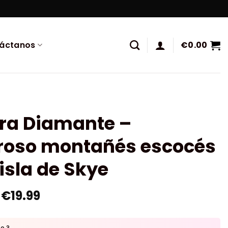
áctanos
€
0.00
ura Diamante –
roso montañés escocés
 isla de Skye
€
19.99
to ?