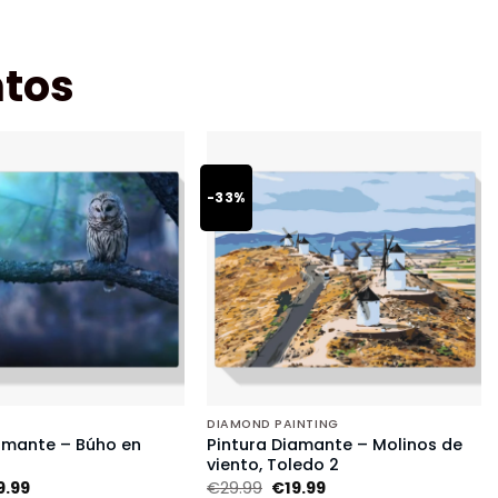
tos
-33%
DIAMOND PAINTING
amante – Búho en
Pintura Diamante – Molinos de
viento, Toledo 2
9.99
€
29.99
€
19.99