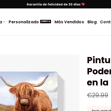
Garantía de felicidad de 30 días
a
Personalizado
Más Vendidos
Blog
Cont
Pint
Pode
en la
€
29.99
Envío gratui