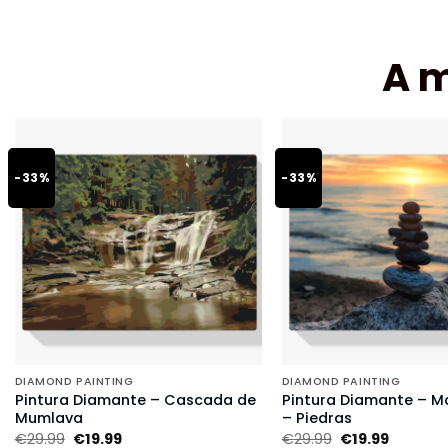
A 
-33%
-33%
DIAMOND PAINTING
DIAMOND PAINTING
Pintura Diamante – Cascada de
Pintura Diamante – Ma
Mumlava
– Piedras
€
29.99
€
19.99
€
29.99
€
19.99