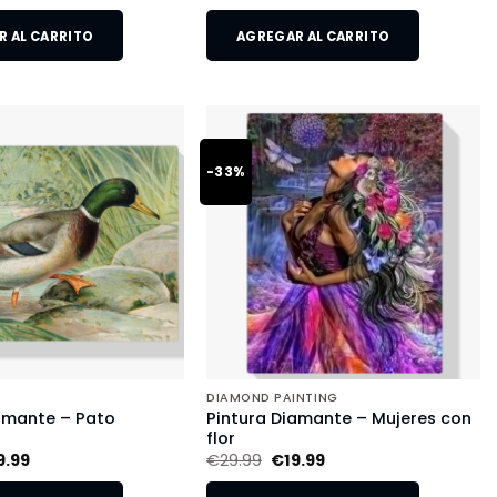
 AL CARRITO
AGREGAR AL CARRITO
-33%
DIAMOND PAINTING
amante – Pato
Pintura Diamante – Mujeres con
flor
9.99
€
29.99
€
19.99