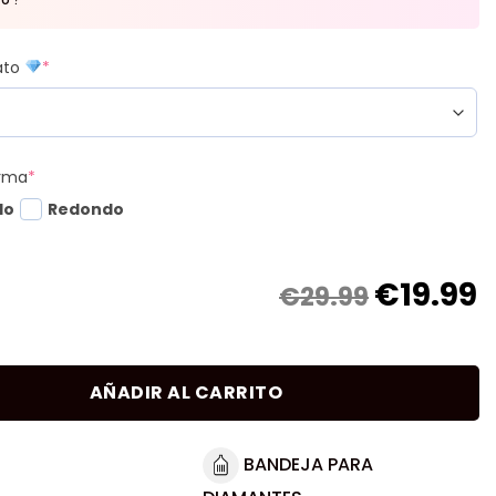
mato
*
orma
*
do
Redondo
€
19.99
€29.99
AÑADIR AL CARRITO
BANDEJA PARA