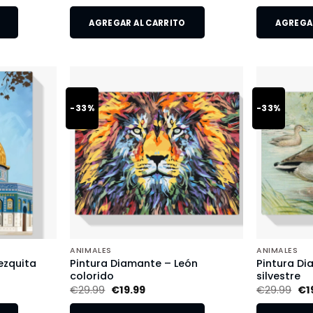
AGREGAR AL CARRITO
AGREGAR
-33%
-33%
ANIMALES
ANIMALES
ezquita
Pintura Diamante – León
Pintura Di
colorido
silvestre
€
29.99
€
19.99
€
29.99
€
1