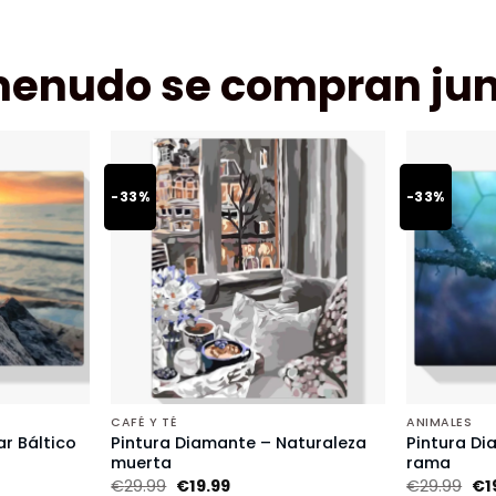
menudo se compran jun
-33%
-33%
CAFÉ Y TÉ
ANIMALES
r Báltico
Pintura Diamante – Naturaleza
Pintura Di
muerta
rama
€
29.99
€
19.99
€
29.99
€
1