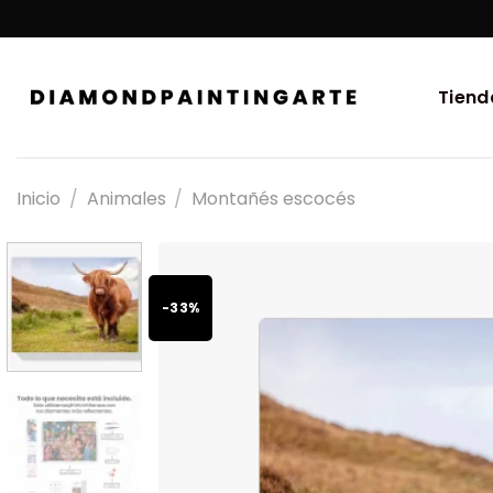
Tiend
Inicio
/
Animales
/
Montañés escocés
-33%