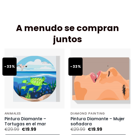
A menudo se compran
juntos
-33%
-33%
ANIMALES
DIAMOND PAINTING
Pintura Diamante –
Pintura Diamante – Mujer
Tortugas en el mar
soñadora
€
29.99
€
19.99
€
29.99
€
19.99