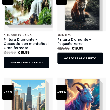
DIAMOND PAINTING
ANIMALES
Pintura Diamante –
Pintura Diamante –
Cascada con montañas |
Pequeño zorro
Gran formato
€
29.99
€
19.99
€
29.99
€
19.99
AGREGAR AL CARRITO
AGREGAR AL CARRITO
-33%
-33%