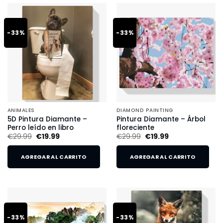
-33%
-33%
ANIMALES
DIAMOND PAINTING
5D Pintura Diamante –
Pintura Diamante – Árbol
Perro leído en libro
floreciente
€
29.99
€
19.99
€
29.99
€
19.99
AGREGAR AL CARRITO
AGREGAR AL CARRITO
-33%
-33%