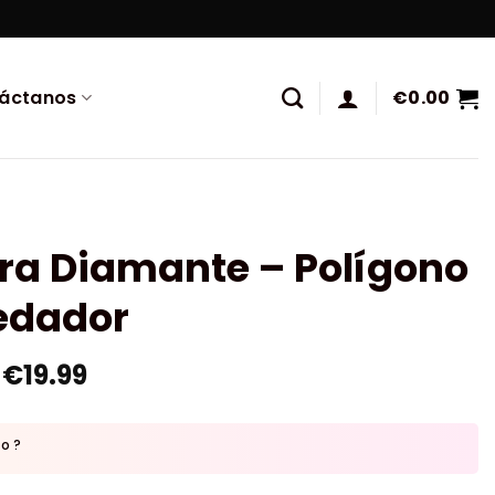
áctanos
€
0.00
ra Diamante – Polígono
edador
€
19.99
to ?