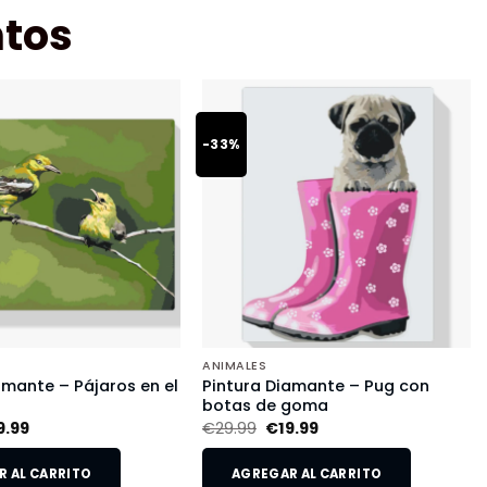
tos
-33%
ANIMALES
amante – Pájaros en el
Pintura Diamante – Pug con
botas de goma
9.99
€
29.99
€
19.99
 AL CARRITO
AGREGAR AL CARRITO