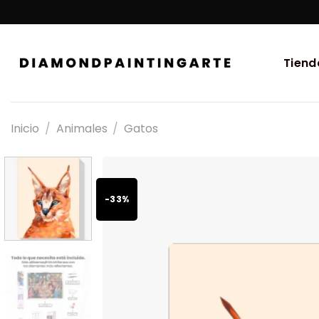
Tiend
Inicio
/
Animales
/
Gatos
-33%