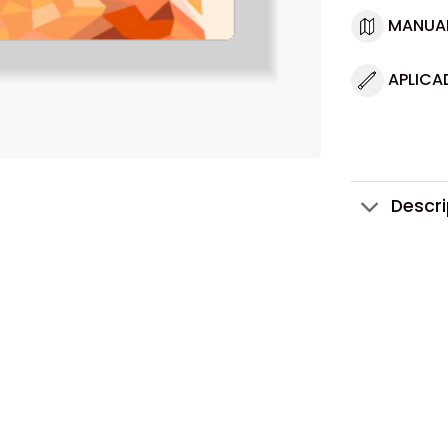
MANUA
APLICA
Descr