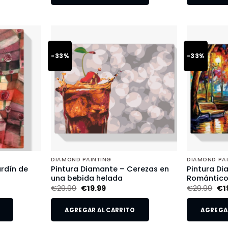
-33%
-33%
DIAMOND PAINTING
DIAMOND PA
rdín de
Pintura Diamante – Cerezas en
Pintura Di
una bebida helada
Romántic
€
29.99
€
19.99
€
29.99
€
1
AGREGAR AL CARRITO
AGREGAR