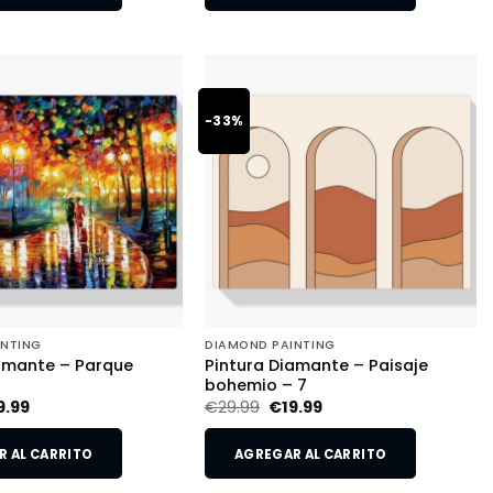
-33%
INTING
DIAMOND PAINTING
amante – Parque
Pintura Diamante – Paisaje
o
bohemio – 7
9.99
€
29.99
€
19.99
 AL CARRITO
AGREGAR AL CARRITO