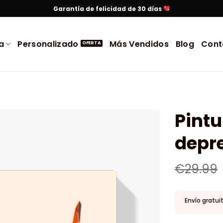
Garantía de felicidad de 30 días
a
Personalizado
Más Vendidos
Blog
Cont
Pintu
depr
€
29.99
Envío gratui