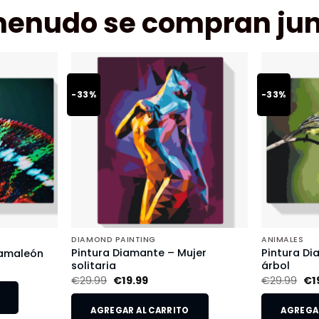
menudo se compran jun
-33%
-33%
DIAMOND PAINTING
ANIMALES
Pintura Diamante – Mujer
Pintura Di
Camaleón
solitaria
árbol
€
29.99
€
19.99
€
29.99
€
1
AGREGAR AL CARRITO
AGREGAR