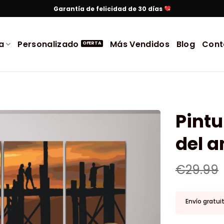
Garantía de felicidad de 30 días
a
Personalizado
Más Vendidos
Blog
Cont
Pint
del a
€
29.99
Envío gratui