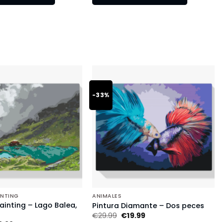
-33%
INTING
ANIMALES
inting – Lago Balea,
Pintura Diamante – Dos peces
€
29.99
€
19.99