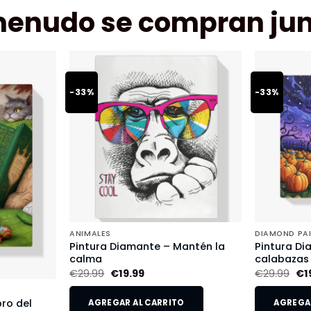
menudo se compran jun
-33%
-33%
ANIMALES
DIAMOND PA
Pintura Diamante – Mantén la
Pintura Di
calma
calabazas
€
29.99
€
19.99
€
29.99
€
1
bro del
AGREGAR AL CARRITO
AGREGAR