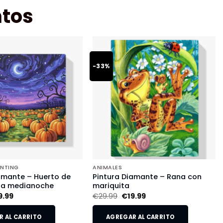
tos
-33%
INTING
ANIMALES
amante – Huerto de
Pintura Diamante – Rana con
 a medianoche
mariquita
9.99
€
29.99
€
19.99
 AL CARRITO
AGREGAR AL CARRITO