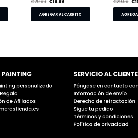
€
29.99
€
19.99
€
29.99
€
1
AGREGAR AL CARRITO
AGREGAR
 PAINTING
SERVICIO AL CLIENTE
inting personalizado
Póngase en contacto con
 Regalo
Información de envío
n de Afiliados
Derecho de retractación
umerostienda.es
Sigue tu pedido
Términos y condiciones
Política de privacidad