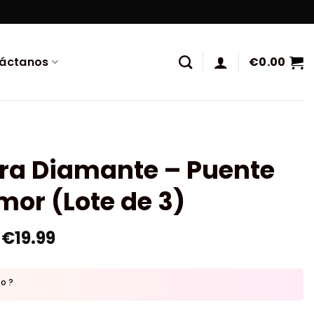
áctanos
€
0.00
ura Diamante – Puente
mor (Lote de 3)
€
19.99
to ?