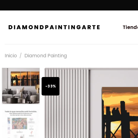
Tiend
Inicio
/
Diamond Painting
-33%