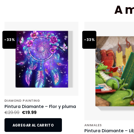
A 
-33%
-33%
DIAMOND PAINTING
Pintura Diamante – Flor y pluma
€
29.99
€
19.99
AGREGAR AL CARRITO
ANIMALES
Pintura Diamante – Li