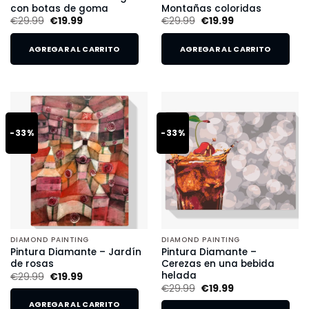
con botas de goma
Montañas coloridas
€
29.99
€
19.99
€
29.99
€
19.99
AGREGAR AL CARRITO
AGREGAR AL CARRITO
-33%
-33%
DIAMOND PAINTING
DIAMOND PAINTING
Pintura Diamante – Jardín
Pintura Diamante –
de rosas
Cerezas en una bebida
helada
€
29.99
€
19.99
€
29.99
€
19.99
AGREGAR AL CARRITO