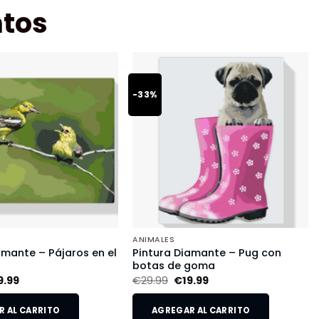
tos
-33%
ANIMALES
amante – Pájaros en el
Pintura Diamante – Pug con
botas de goma
9.99
€
29.99
€
19.99
 AL CARRITO
AGREGAR AL CARRITO