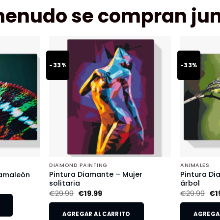
menudo se compran jun
-33%
-33%
DIAMOND PAINTING
ANIMALES
Pintura Diamante – Mujer
Pintura Di
Camaleón
solitaria
árbol
€
29.99
€
19.99
€
29.99
€
1
AGREGAR AL CARRITO
AGREGAR