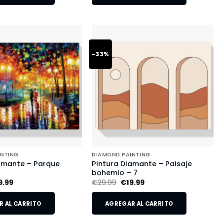
-33%
INTING
DIAMOND PAINTING
amante – Parque
Pintura Diamante – Paisaje
o
bohemio – 7
9.99
€
29.99
€
19.99
 AL CARRITO
AGREGAR AL CARRITO