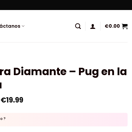
áctanos
€
0.00
ra Diamante – Pug en la
a
€
19.99
to ?