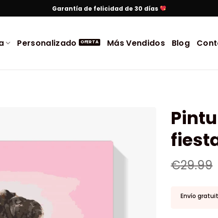
Garantía de felicidad de 30 días
a
Personalizado
Más Vendidos
Blog
Cont
Pintu
fiest
€
29.99
Envío gratui