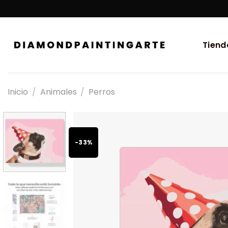
Tiend
Inicio
/
Animales
/
Perros
-33%