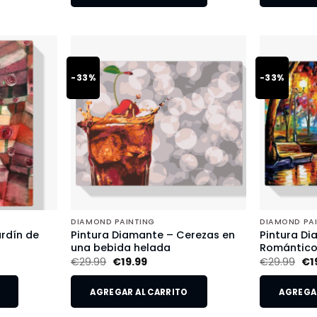
-33%
-33%
DIAMOND PAINTING
DIAMOND PA
rdín de
Pintura Diamante – Cerezas en
Pintura Di
una bebida helada
Romántic
€
29.99
€
19.99
€
29.99
€
1
AGREGAR AL CARRITO
AGREGAR