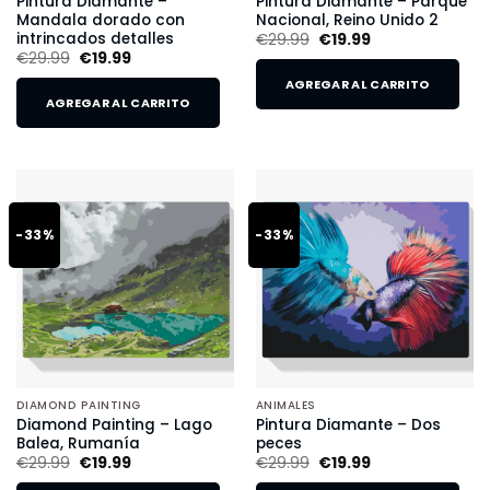
Pintura Diamante –
Pintura Diamante – Parque
Mandala dorado con
Nacional, Reino Unido 2
intrincados detalles
€
29.99
€
19.99
€
29.99
€
19.99
AGREGAR AL CARRITO
AGREGAR AL CARRITO
-33%
-33%
DIAMOND PAINTING
ANIMALES
Diamond Painting – Lago
Pintura Diamante – Dos
Balea, Rumanía
peces
€
29.99
€
19.99
€
29.99
€
19.99