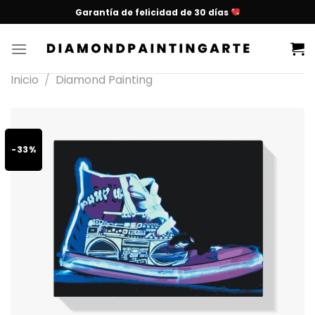
Garantía de felicidad de 30 días
Inicio
/
Diamond Painting
-33%