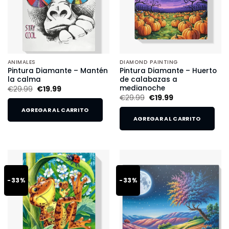
ANIMALES
DIAMOND PAINTING
Pintura Diamante – Mantén
Pintura Diamante – Huerto
la calma
de calabazas a
medianoche
€
29.99
€
19.99
€
29.99
€
19.99
AGREGAR AL CARRITO
AGREGAR AL CARRITO
-33%
-33%