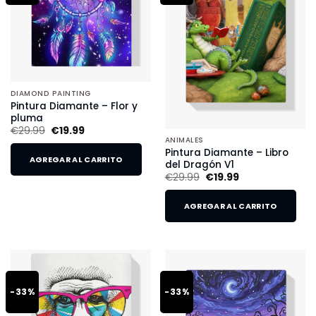
DIAMOND PAINTING
Pintura Diamante – Flor y
pluma
€
29.99
€
19.99
ANIMALES
Pintura Diamante – Libro
AGREGAR AL CARRITO
del Dragón V1
€
29.99
€
19.99
AGREGAR AL CARRITO
-33%
-33%