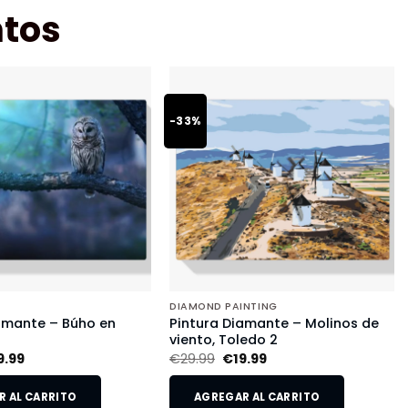
tos
-33%
DIAMOND PAINTING
amante – Búho en
Pintura Diamante – Molinos de
viento, Toledo 2
9.99
€
29.99
€
19.99
 AL CARRITO
AGREGAR AL CARRITO