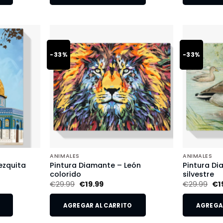
-33%
-33%
ANIMALES
ANIMALES
ezquita
Pintura Diamante – León
Pintura Di
colorido
silvestre
€
29.99
€
19.99
€
29.99
€
1
AGREGAR AL CARRITO
AGREGAR