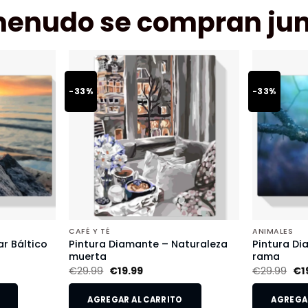
menudo se compran jun
-33%
-33%
CAFÉ Y TÉ
ANIMALES
r Báltico
Pintura Diamante – Naturaleza
Pintura Di
muerta
rama
€
29.99
€
19.99
€
29.99
€
1
AGREGAR AL CARRITO
AGREGAR