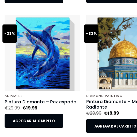
-33%
-33%
ANIMALES
DIAMOND PAINTING
Pintura Diamante – M
Pintura Diamante – Pez espada
Radiante
€
29.99
€
19.99
€
29.99
€
19.99
AGREGAR AL CARRITO
AGREGAR AL CARRITO