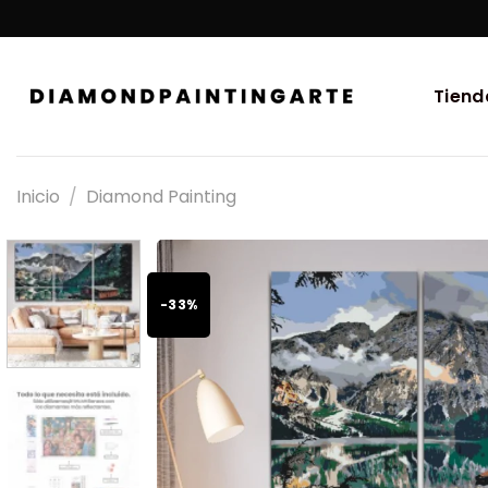
Tiend
Inicio
/
Diamond Painting
-33%