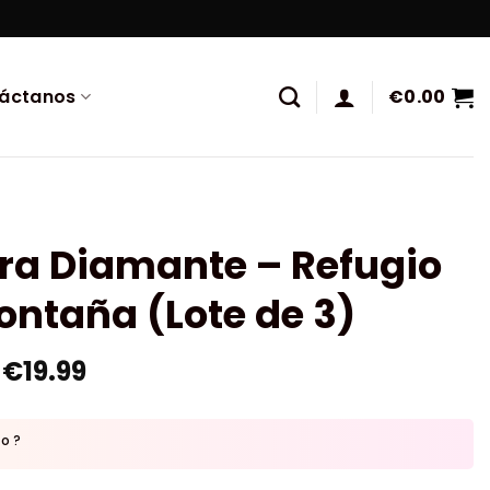
áctanos
€
0.00
ra Diamante – Refugio
ntaña (Lote de 3)
€
19.99
to ?