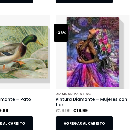
-33%
DIAMOND PAINTING
amante – Pato
Pintura Diamante – Mujeres con
flor
9.99
€
29.99
€
19.99
 AL CARRITO
AGREGAR AL CARRITO