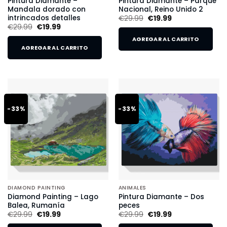
Pintura Diamante –
Pintura Diamante – Parque
Mandala dorado con
Nacional, Reino Unido 2
intrincados detalles
€
29.99
€
19.99
€
29.99
€
19.99
AGREGAR AL CARRITO
AGREGAR AL CARRITO
-33%
-33%
DIAMOND PAINTING
ANIMALES
Diamond Painting – Lago
Pintura Diamante – Dos
Balea, Rumanía
peces
€
29.99
€
19.99
€
29.99
€
19.99