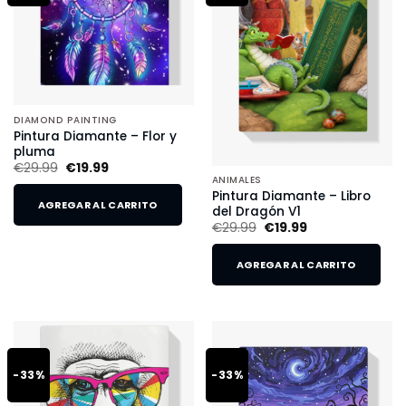
DIAMOND PAINTING
Pintura Diamante – Flor y
pluma
€
29.99
€
19.99
ANIMALES
Pintura Diamante – Libro
AGREGAR AL CARRITO
del Dragón V1
€
29.99
€
19.99
AGREGAR AL CARRITO
-33%
-33%