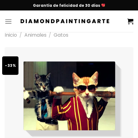
Garantía de felicidad de 30 días
Inicio
/
Animales
/
Gatos
-33%