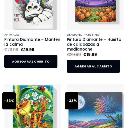
ANIMALES
DIAMOND PAINTING
Pintura Diamante – Mantén
Pintura Diamante – Huerto
la calma
de calabazas a
medianoche
€
29.99
€
19.99
€
29.99
€
19.99
AGREGAR AL CARRITO
AGREGAR AL CARRITO
-33%
-33%