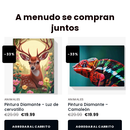
A menudo se compran
juntos
-33%
-33%
ANIMALES
ANIMALES
Pintura Diamante – Luz de
Pintura Diamante –
cervatillo
Camaleón
€
29.99
€
19.99
€
29.99
€
19.99
AGREGAR AL CARRITO
AGREGAR AL CARRITO