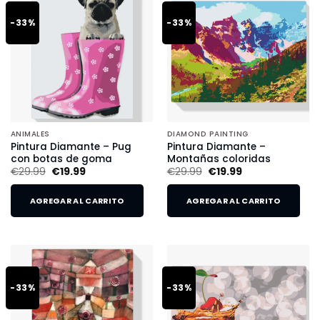
-33%
-33%
ANIMALES
DIAMOND PAINTING
Pintura Diamante – Pug
Pintura Diamante –
con botas de goma
Montañas coloridas
€
29.99
€
19.99
€
29.99
€
19.99
AGREGAR AL CARRITO
AGREGAR AL CARRITO
-33%
-33%