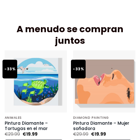
A menudo se compran
juntos
-33%
-33%
ANIMALES
DIAMOND PAINTING
Pintura Diamante –
Pintura Diamante – Mujer
Tortugas en el mar
soñadora
€
29.99
€
19.99
€
29.99
€
19.99