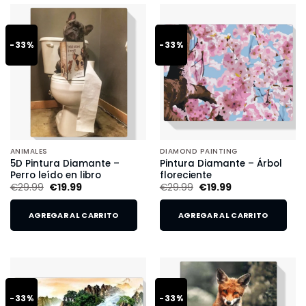
-33%
-33%
ANIMALES
DIAMOND PAINTING
5D Pintura Diamante –
Pintura Diamante – Árbol
Perro leído en libro
floreciente
€
29.99
€
19.99
€
29.99
€
19.99
AGREGAR AL CARRITO
AGREGAR AL CARRITO
-33%
-33%