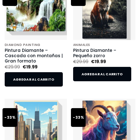
DIAMOND PAINTING
ANIMALES
Pintura Diamante –
Pintura Diamante –
Cascada con montañas |
Pequeño zorro
Gran formato
€
29.99
€
19.99
€
29.99
€
19.99
AGREGAR AL CARRITO
AGREGAR AL CARRITO
-33%
-33%