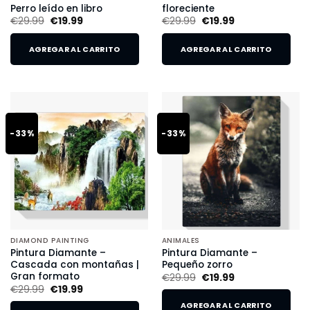
Perro leído en libro
floreciente
€
29.99
€
19.99
€
29.99
€
19.99
AGREGAR AL CARRITO
AGREGAR AL CARRITO
-33%
-33%
DIAMOND PAINTING
ANIMALES
Pintura Diamante –
Pintura Diamante –
Cascada con montañas |
Pequeño zorro
Gran formato
€
29.99
€
19.99
€
29.99
€
19.99
AGREGAR AL CARRITO