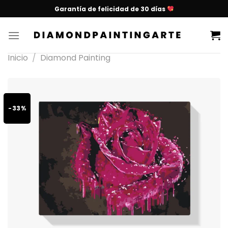
Garantía de felicidad de 30 días
Inicio
/
Diamond Painting
-33%