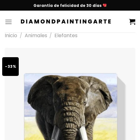
Garantía de felicidad de 30 días
Inicio
/
Animales
/
Elefantes
-33%