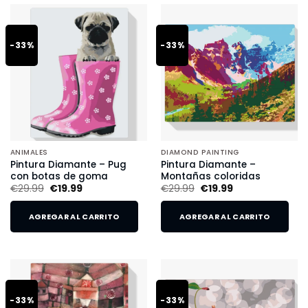
-33%
-33%
ANIMALES
DIAMOND PAINTING
Pintura Diamante – Pug
Pintura Diamante –
con botas de goma
Montañas coloridas
€
29.99
€
19.99
€
29.99
€
19.99
AGREGAR AL CARRITO
AGREGAR AL CARRITO
-33%
-33%