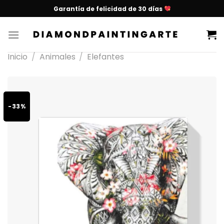
Garantía de felicidad de 30 días
Inicio
/
Animales
/
Elefantes
-33%