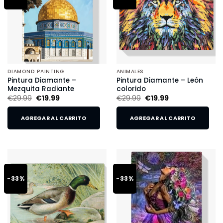
DIAMOND PAINTING
ANIMALES
Pintura Diamante –
Pintura Diamante – León
Mezquita Radiante
colorido
€
29.99
€
19.99
€
29.99
€
19.99
AGREGAR AL CARRITO
AGREGAR AL CARRITO
-33%
-33%