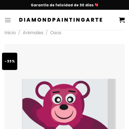
Garantía de felicidad de 30 días
Inicio
/
Animales
/
Osos
-33%