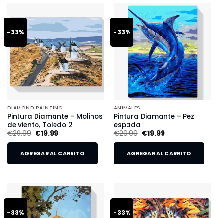
-33%
-33%
DIAMOND PAINTING
ANIMALES
Pintura Diamante – Molinos
Pintura Diamante – Pez
de viento, Toledo 2
espada
€
29.99
€
19.99
€
29.99
€
19.99
AGREGAR AL CARRITO
AGREGAR AL CARRITO
-33%
-33%