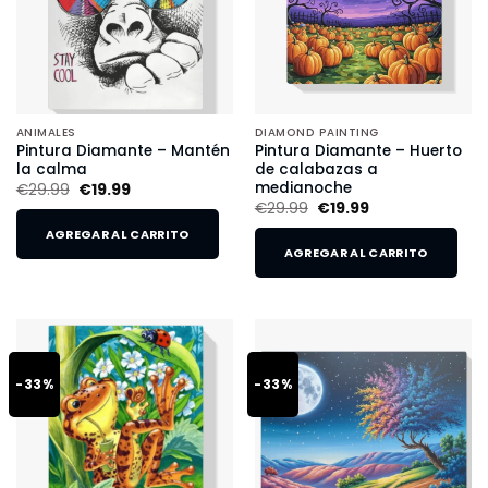
ANIMALES
DIAMOND PAINTING
Pintura Diamante – Mantén
Pintura Diamante – Huerto
la calma
de calabazas a
medianoche
€
29.99
€
19.99
€
29.99
€
19.99
AGREGAR AL CARRITO
AGREGAR AL CARRITO
-33%
-33%