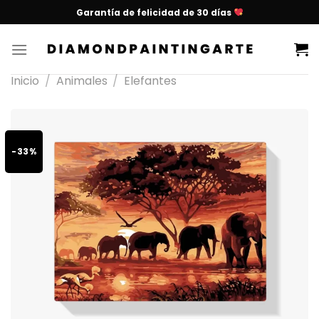
Garantía de felicidad de 30 días
Inicio
/
Animales
/
Elefantes
-33%