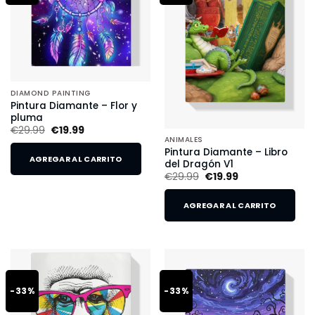
DIAMOND PAINTING
Pintura Diamante – Flor y
pluma
€
29.99
€
19.99
ANIMALES
Pintura Diamante – Libro
AGREGAR AL CARRITO
del Dragón V1
€
29.99
€
19.99
AGREGAR AL CARRITO
-33%
-33%