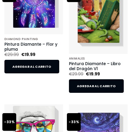
DIAMOND PAINTING
Pintura Diamante – Flor y
pluma
€
29.99
€
19.99
ANIMALES
Pintura Diamante – Libro
AGREGAR AL CARRITO
del Dragón V1
€
29.99
€
19.99
AGREGAR AL CARRITO
-33%
-33%