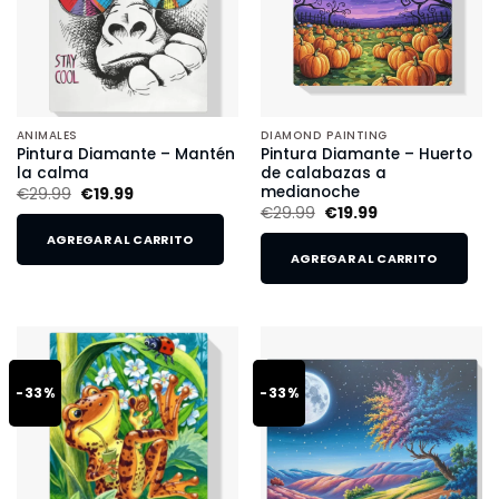
ANIMALES
DIAMOND PAINTING
Pintura Diamante – Mantén
Pintura Diamante – Huerto
la calma
de calabazas a
medianoche
€
29.99
€
19.99
€
29.99
€
19.99
AGREGAR AL CARRITO
AGREGAR AL CARRITO
-33%
-33%