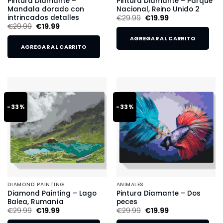
Pintura Diamante –
Pintura Diamante – Parque
Mandala dorado con
Nacional, Reino Unido 2
intrincados detalles
€
29.99
€
19.99
€
29.99
€
19.99
AGREGAR AL CARRITO
AGREGAR AL CARRITO
-33%
-33%
DIAMOND PAINTING
ANIMALES
Diamond Painting – Lago
Pintura Diamante – Dos
Balea, Rumanía
peces
€
29.99
€
19.99
€
29.99
€
19.99