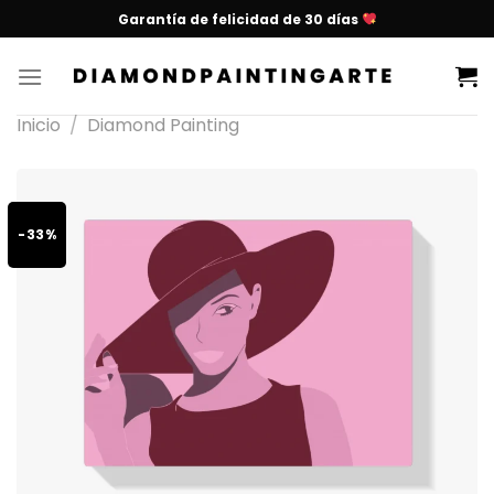
Garantía de felicidad de 30 días
Inicio
/
Diamond Painting
-33%