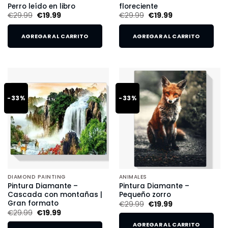
Perro leído en libro
floreciente
€
29.99
€
19.99
€
29.99
€
19.99
AGREGAR AL CARRITO
AGREGAR AL CARRITO
-33%
-33%
DIAMOND PAINTING
ANIMALES
Pintura Diamante –
Pintura Diamante –
Cascada con montañas |
Pequeño zorro
Gran formato
€
29.99
€
19.99
€
29.99
€
19.99
AGREGAR AL CARRITO