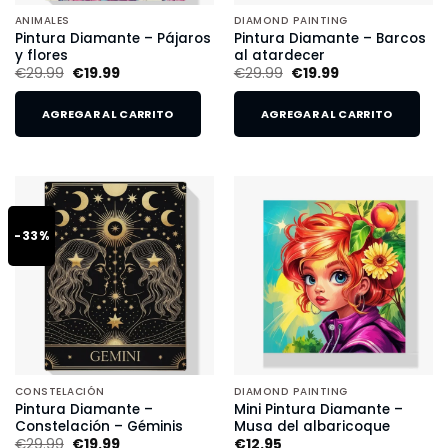
ANIMALES
DIAMOND PAINTING
Pintura Diamante – Pájaros
Pintura Diamante – Barcos
y flores
al atardecer
€
29.99
€
19.99
€
29.99
€
19.99
AGREGAR AL CARRITO
AGREGAR AL CARRITO
-33%
CONSTELACIÓN
DIAMOND PAINTING
Pintura Diamante –
Mini Pintura Diamante –
Constelación – Géminis
Musa del albaricoque
€
29.99
€
19.99
€
12.95