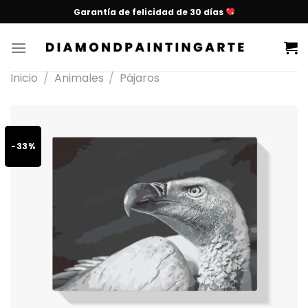
Garantía de felicidad de 30 días
Inicio
/
Animales
/
Pájaros
-33%