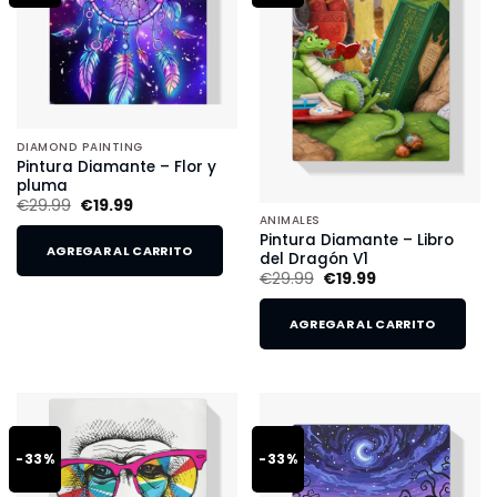
DIAMOND PAINTING
Pintura Diamante – Flor y
pluma
€
29.99
€
19.99
ANIMALES
Pintura Diamante – Libro
AGREGAR AL CARRITO
del Dragón V1
€
29.99
€
19.99
AGREGAR AL CARRITO
-33%
-33%