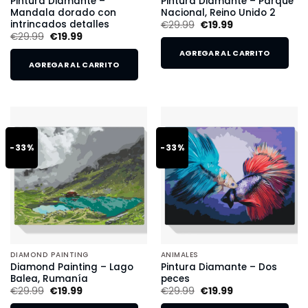
Pintura Diamante –
Pintura Diamante – Parque
Mandala dorado con
Nacional, Reino Unido 2
intrincados detalles
€
29.99
€
19.99
€
29.99
€
19.99
AGREGAR AL CARRITO
AGREGAR AL CARRITO
-33%
-33%
DIAMOND PAINTING
ANIMALES
Diamond Painting – Lago
Pintura Diamante – Dos
Balea, Rumanía
peces
€
29.99
€
19.99
€
29.99
€
19.99