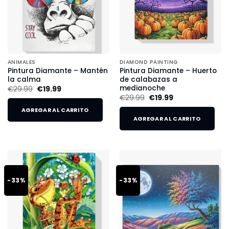
ANIMALES
DIAMOND PAINTING
Pintura Diamante – Mantén
Pintura Diamante – Huerto
la calma
de calabazas a
medianoche
€
29.99
€
19.99
€
29.99
€
19.99
AGREGAR AL CARRITO
AGREGAR AL CARRITO
-33%
-33%