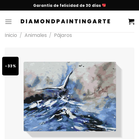
Garantía de felicidad de 30 días
Inicio
/
Animales
/
Pájaros
-33%