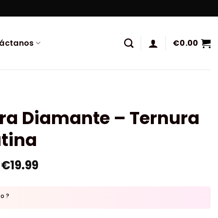
áctanos
€
0.00
ura Diamante – Ternura
tina
€
19.99
to ?