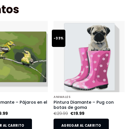
tos
-33%
ANIMALES
amante – Pájaros en el
Pintura Diamante – Pug con
botas de goma
9.99
€
29.99
€
19.99
 AL CARRITO
AGREGAR AL CARRITO