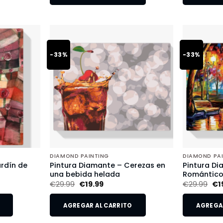
-33%
-33%
DIAMOND PAINTING
DIAMOND PA
rdín de
Pintura Diamante – Cerezas en
Pintura Di
una bebida helada
Romántic
€
29.99
€
19.99
€
29.99
€
1
AGREGAR AL CARRITO
AGREGAR