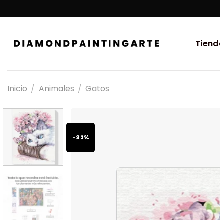
Tiend
Inicio
/
Animales
/
Gatos
-33%