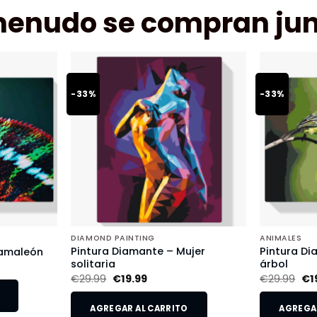
menudo se compran jun
-33%
-33%
DIAMOND PAINTING
ANIMALES
Pintura Diamante – Mujer
Pintura Di
Camaleón
solitaria
árbol
€
29.99
€
19.99
€
29.99
€
1
AGREGAR AL CARRITO
AGREGAR