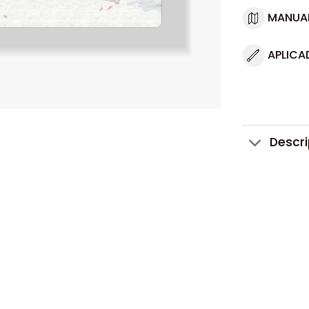
MANUA
APLICA
Descr