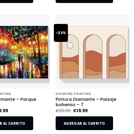
-33%
INTING
DIAMOND PAINTING
amante – Parque
Pintura Diamante – Paisaje
o
bohemio – 7
9.99
€
29.99
€
19.99
 AL CARRITO
AGREGAR AL CARRITO