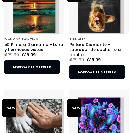
DIAMOND PAINTING
ANIMALES
5D Pintura Diamante – Luna
Pintura Diamante –
y hermosas vistas
Labrador de cachorro a
adulto
€
29.99
€
19.99
€
29.99
€
19.99
AGREGAR AL CARRITO
AGREGAR AL CARRITO
-33%
-33%