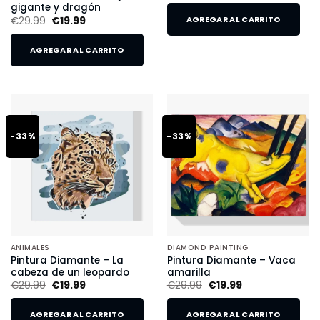
gigante y dragón
€
29.99
€
19.99
AGREGAR AL CARRITO
AGREGAR AL CARRITO
-33%
-33%
ANIMALES
DIAMOND PAINTING
Pintura Diamante – La
Pintura Diamante – Vaca
cabeza de un leopardo
amarilla
€
29.99
€
19.99
€
29.99
€
19.99
AGREGAR AL CARRITO
AGREGAR AL CARRITO