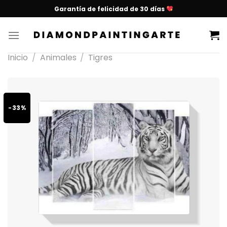
Garantía de felicidad de 30 días
Inicio
/
Animales
/
Tigres
-33%