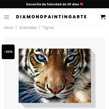
Garantía de felicidad de 30 días
Inicio
/
Animales
/
Tigres
-33%