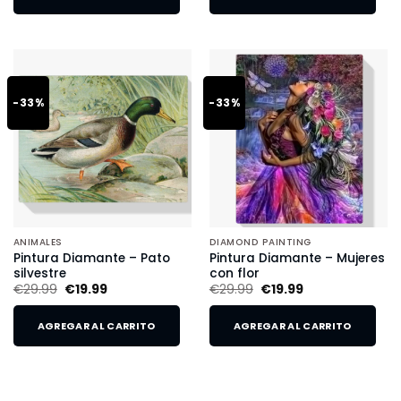
-33%
-33%
ANIMALES
DIAMOND PAINTING
Pintura Diamante – Pato
Pintura Diamante – Mujeres
silvestre
con flor
€
29.99
€
19.99
€
29.99
€
19.99
AGREGAR AL CARRITO
AGREGAR AL CARRITO