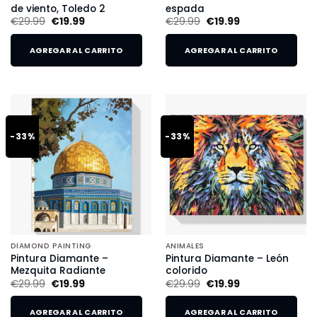
de viento, Toledo 2
espada
€
29.99
€
19.99
€
29.99
€
19.99
AGREGAR AL CARRITO
AGREGAR AL CARRITO
-33%
-33%
DIAMOND PAINTING
ANIMALES
Pintura Diamante –
Pintura Diamante – León
Mezquita Radiante
colorido
€
29.99
€
19.99
€
29.99
€
19.99
AGREGAR AL CARRITO
AGREGAR AL CARRITO