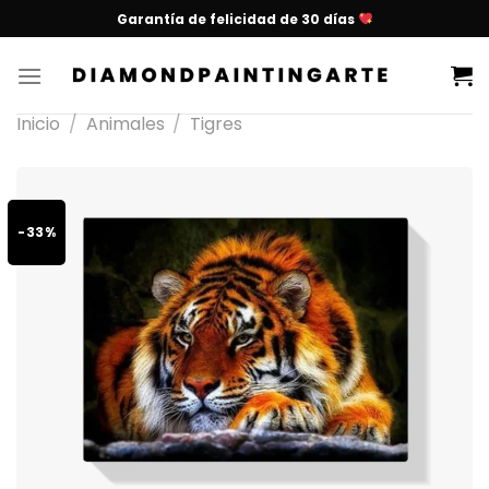
Garantía de felicidad de 30 días
Inicio
/
Animales
/
Tigres
-33%