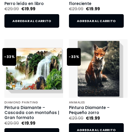
Perro leído en libro
floreciente
€
29.99
€
19.99
€
29.99
€
19.99
AGREGAR AL CARRITO
AGREGAR AL CARRITO
-33%
-33%
DIAMOND PAINTING
ANIMALES
Pintura Diamante –
Pintura Diamante –
Cascada con montañas |
Pequeño zorro
Gran formato
€
29.99
€
19.99
€
29.99
€
19.99
AGREGAR AL CARRITO